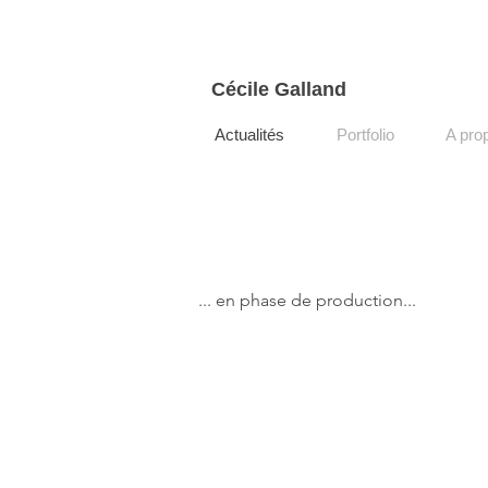
Cécile Galland
Actualités
Portfolio
A pro
... en phase de production...